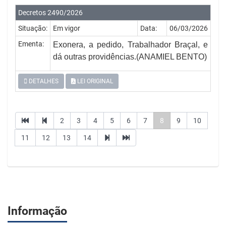
Decretos 2490/2026
Situação:
Em vigor
Data:
06/03/2026
Ementa:
Exonera, a pedido, Trabalhador Braçal, e
dá outras providências.(
ANAMIEL BENTO)
DETALHES
LEI ORIGINAL
2
3
4
5
6
7
8
9
10
11
12
13
14
Informação