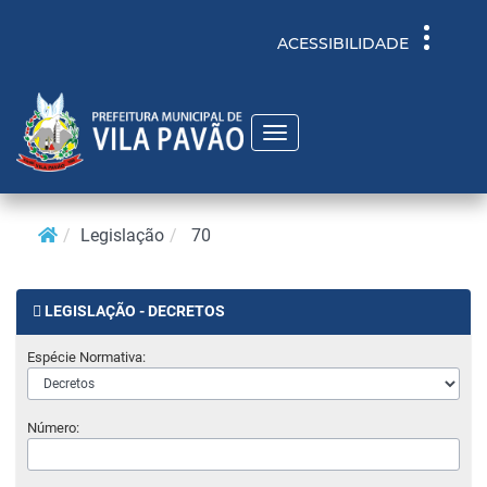
Toggle
ACESSIBILIDADE
navigati
Toggle
navigation
Legislação
70
LEGISLAÇÃO - DECRETOS
Espécie Normativa:
Número: