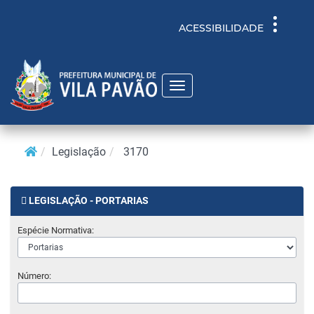
Toggle
ACESSIBILIDADE
navigati
Toggle
navigation
Legislação
3170
LEGISLAÇÃO - PORTARIAS
Espécie Normativa:
Número: