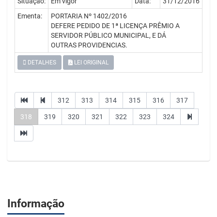
Situação:
Em vigor
Data:
31/12/2016
Ementa:
PORTARIA Nº 1402/2016
DEFERE PEDIDO DE 1ª LICENÇA PRÊMIO A
SERVIDOR PÚBLICO MUNICIPAL, E DÁ
OUTRAS PROVIDENCIAS.
DETALHES
LEI ORIGINAL
312
313
314
315
316
317
318
319
320
321
322
323
324
Informação