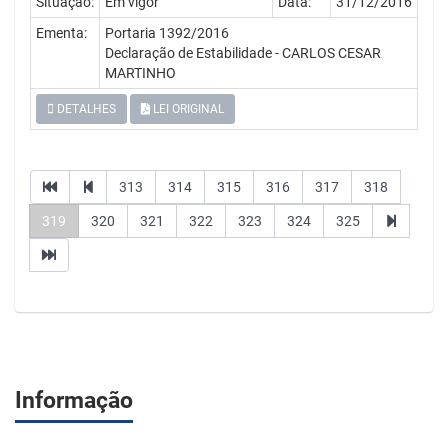
Situação:
Em vigor
Data:
31/12/2016
Ementa:
Portaria 1392/2016
Declaração de Estabilidade - CARLOS CESAR
MARTINHO
DETALHES
LEI ORIGINAL
313
314
315
316
317
318
319
320
321
322
323
324
325
Informação