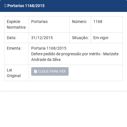
Portarias 1168/2015
Espécie
Portarias
Número:
1168
Normativa:
Data:
31/12/2015
Situação:
Em vigor
Ementa:
Portaria 1168/2015
Defere pedido de progressão por mérito - Marizete
Andrade da Silva
Lei
CLIQUE PARA VER
Original: