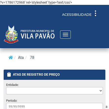
?v=1786172968' rel='stylesheet' type='text/css'>
Toggle
ACESSIBILIDADE
navigati
Toggle
navigation
Ata
78
ATAS DE REGISTRO DE PREÇO
Entidade:
Período:
a