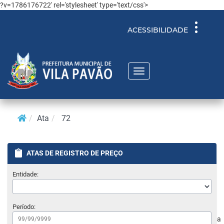
?v=1786176722' rel='stylesheet' type='text/css'>
Toggle
ACESSIBILIDADE
navigati
Toggle
navigation
Ata
72
ATAS DE REGISTRO DE PREÇO
Entidade:
Período:
a