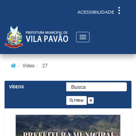
Toggle
ACESSIBILIDADE
navigati
Toggle
navigation
Vídeo
27
VÍDEOS
Filtrar