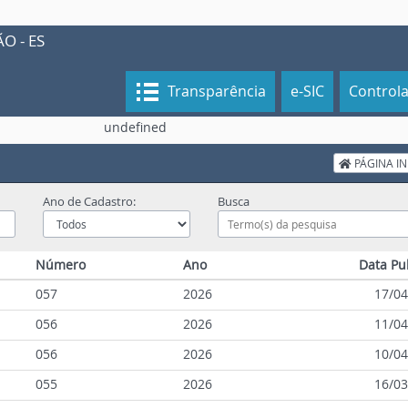
O - ES
Transparência
e-SIC
Control
undefined
PÁGINA IN
Ano de Cadastro:
Busca
Número
Ano
Data Pu
057
2026
17/04
056
2026
11/04
056
2026
10/04
055
2026
16/03