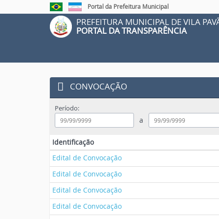
Link
Link
Portal da Prefeitura Municipal
externo
externo
PREFEITURA MUNICIPAL DE VILA PAVÃ
para
para
PORTAL DA TRANSPARÊNCIA
Portal
Portal
Brasil
do
Governo
do
Estado
do
Espírito
CONVOCAÇÃO
Santo
Período:
a
Identificação
Edital de Convocação
Edital de Convocação
Edital de Convocação
Edital de Convocação