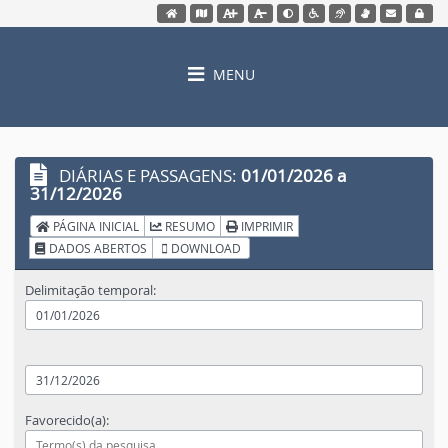
Acessar página inicial do site
Acessar o mapa do site
Ação para aumentar tamanho da fonte do site
Ação para diminuir tamanho da fonte d
Acessar página sobre acessib
Ação para aplicar auto contraste
Acessar página sobre NV
Acessar página sob
Acessar Web
Acessar
MENU
DIÁRIAS E PASSAGENS:
01/01/2026 a
31/12/2026
PÁGINA INICIAL
RESUMO
IMPRIMIR
DADOS ABERTOS
DOWNLOAD
Delimitação temporal:
Favorecido(a):