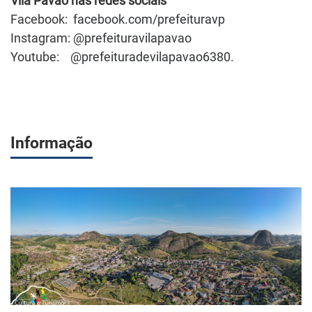
Vila Pavão nas redes sociais
Facebook:
facebook.com/prefeituravp
Instagram:
@prefeituravilapavao
Youtube:
@prefeituradevilapavao6380
.
Informação