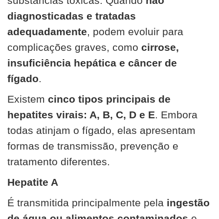
substâncias tóxicas. Quando
não
diagnosticadas e tratadas
adequadamente
, podem evoluir para
complicações graves, como
cirrose,
insuficiência hepática e câncer de
fígado
.
Existem
cinco tipos principais de
hepatites virais: A, B, C, D e E
. Embora
todas atinjam o fígado, elas apresentam
formas de transmissão, prevenção e
tratamento diferentes.
Hepatite A
É transmitida principalmente pela
ingestão
de água ou alimentos contaminados
e