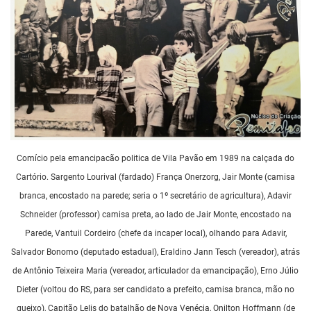
Comício pela emancipacão politica de Vila Pavão em 1989 na calçada do
Cartório. Sargento Lourival (fardado) França Onerzorg, Jair Monte (camisa
branca, encostado na parede; seria o 1º secretário de agricultura), Adavir
Schneider (professor) camisa preta, ao lado de Jair Monte, encostado na
Parede, Vantuil Cordeiro (chefe da incaper local), olhando para Adavir,
Salvador Bonomo (deputado estadual), Eraldino Jann Tesch (vereador), atrás
de Antônio Teixeira Maria (vereador, articulador da emancipação), Erno Júlio
Dieter (voltou do RS, para ser candidato a prefeito, camisa branca, mão no
queixo), Capitão Lelis do batalhão de Nova Venécia, Onilton Hoffmann (de