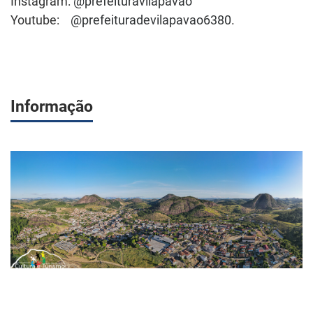
Instagram:
@prefeituravilapavao
Youtube:
@prefeituradevilapavao6380
.
Informação