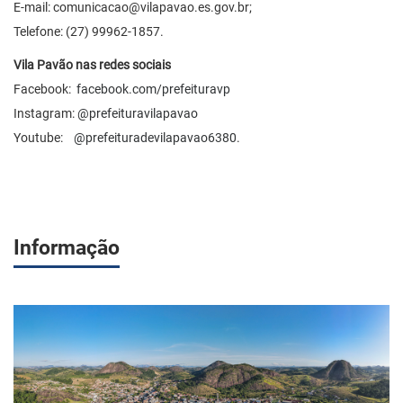
E-mail:
comunicacao@vilapavao.es.gov.br
;
Telefone: (27) 99962-1857.
Vila Pavão nas redes sociais
Facebook:
facebook.com/prefeituravp
Instagram:
@prefeituravilapavao
Youtube:
@prefeituradevilapavao6380
.
Informação