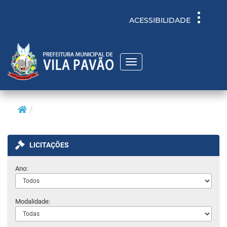
Toggle
ACESSIBILIDADE
navigati
Toggle
navigation
LICITAÇÕES
Ano:
Modalidade: