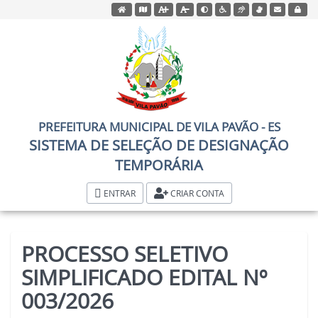
Acessar página inicial do site
Acessar o mapa do site
Ação para aumentar tamanho da fonte do site
Ação para diminuir tamanho da fonte d
Acessar página sobre acessib
Ação para aplicar auto contraste
Acessar página sobre NV
Acessar página sob
Acessar Web
Acessar
PREFEITURA MUNICIPAL DE VILA PAVÃO - ES
SISTEMA DE SELEÇÃO DE DESIGNAÇÃO
TEMPORÁRIA
ENTRAR
CRIAR CONTA
PROCESSO SELETIVO
SIMPLIFICADO EDITAL Nº
003/2026