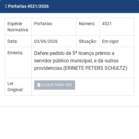
Portarias 4521/2026
Espécie
Portarias
Número:
4521
Normativa:
Data:
03/06/2026
Situação:
Em vigor
Ementa:
Defere pedido de 5ª licença prêmio a
servidor público municipal, e dá outras
providencias.(ERINETE PETERS SCHULTZ)
Lei
CLIQUE PARA VER
Original: