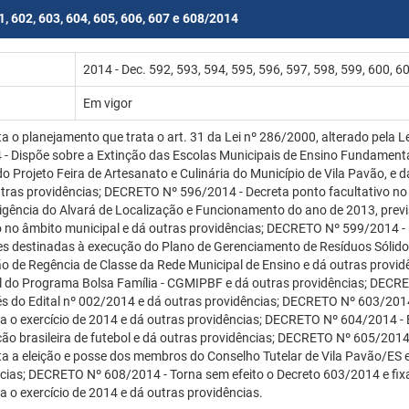
1, 602, 603, 604, 605, 606, 607 e 608/2014
2014 - Dec. 592, 593, 594, 595, 596, 597, 598, 599, 600, 6
Em vigor
 planejamento que trata o art. 31 da Lei nº 286/2000, alterado pela Lei
 Dispõe sobre a Extinção das Escolas Municipais de Ensino Fundamenta
 Projeto Feira de Artesanato e Culinária do Município de Vila Pavão, 
tras providências; DECRETO Nº 596/2014 - Decreta ponto facultativo no
igência do Alvará de Localização e Funcionamento do ano de 2013, prev
 no âmbito municipal e dá outras providências; DECRETO Nº 599/2014 - In
 destinadas à execução do Plano de Gerenciamento de Resíduos Sólido
ão de Regência de Classe da Rede Municipal de Ensino e dá outras pro
ial do Programa Bolsa Família - CGMIPBF e dá outras providências; DEC
avés do Edital nº 002/2014 e dá outras providências; DECRETO Nº 603/201
para o exercício de 2014 e dá outras providências; DECRETO Nº 604/2014 - 
ção brasileira de futebol e dá outras providências; DECRETO Nº 605/2014 
a eleição e posse dos membros do Conselho Tutelar de Vila Pavão/ES e
ências; DECRETO Nº 608/2014 - Torna sem efeito o Decreto 603/2014 e fi
ra o exercício de 2014 e dá outras providências.