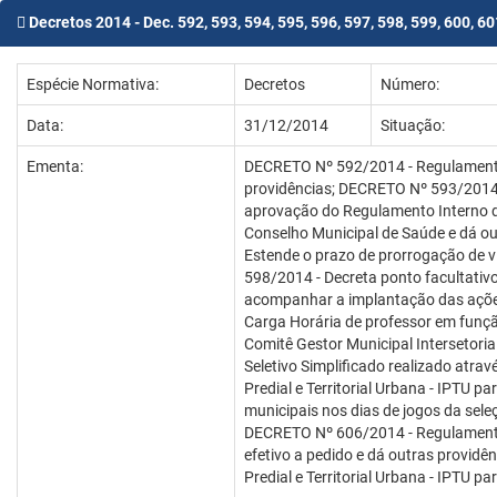
Decretos 2014 - Dec. 592, 593, 594, 595, 596, 597, 598, 599, 600, 60
Espécie Normativa:
Decretos
Número:
Data:
31/12/2014
Situação:
Ementa:
DECRETO Nº 592/2014 - Regulamenta o
providências; DECRETO Nº 593/2014 -
aprovação do Regulamento Interno do
Conselho Municipal de Saúde e dá ou
Estende o prazo de prorrogação de v
598/2014 - Decreta ponto facultativo
acompanhar a implantação das ações
Carga Horária de professor em funç
Comitê Gestor Municipal Intersetor
Seletivo Simplificado realizado atr
Predial e Territorial Urbana - IPTU 
municipais nos dias de jogos da sele
DECRETO Nº 606/2014 - Regulamenta 
efetivo a pedido e dá outras provid
Predial e Territorial Urbana - IPTU pa