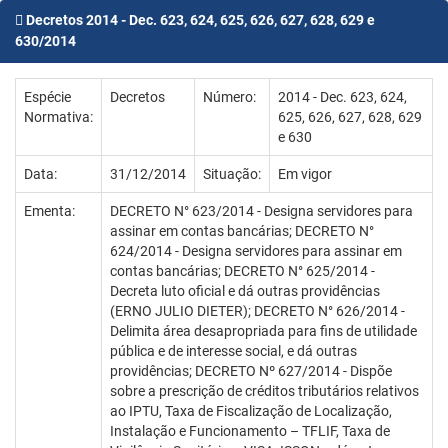
Decretos 2014 - Dec. 623, 624, 625, 626, 627, 628, 629 e
630/2014
Espécie
Decretos
Número:
2014 - Dec. 623, 624,
Normativa:
625, 626, 627, 628, 629
e 630
Data:
31/12/2014
Situação:
Em vigor
Ementa:
DECRETO N° 623/2014 - Designa servidores para
assinar em contas bancárias; DECRETO N°
624/2014 - Designa servidores para assinar em
contas bancárias; DECRETO N° 625/2014 -
Decreta luto oficial e dá outras providências
(ERNO JULIO DIETER); DECRETO N° 626/2014 -
Delimita área desapropriada para fins de utilidade
pública e de interesse social, e dá outras
providências; DECRETO Nº 627/2014 - Dispõe
sobre a prescrição de créditos tributários relativos
ao IPTU, Taxa de Fiscalização de Localização,
Instalação e Funcionamento – TFLIF, Taxa de