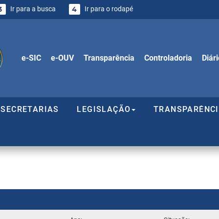
3
Ir para a busca
4
Ir para o rodapé
e-SIC
e-OUV
Transparência
Controladoria
Diári
SECRETARIAS
LEGISLAÇÃO
TRANSPARÊNC