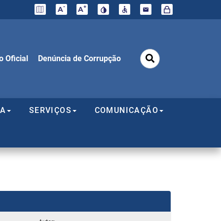
-
+
o mapa
A
A
do site
o Oficial
Denúncia de Corrupção
IA
SERVIÇOS
COMUNICAÇÃO