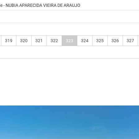
ade - NUBIA APARECIDA VIEIRA DE ARAUJO
319
320
321
322
323
324
325
326
327