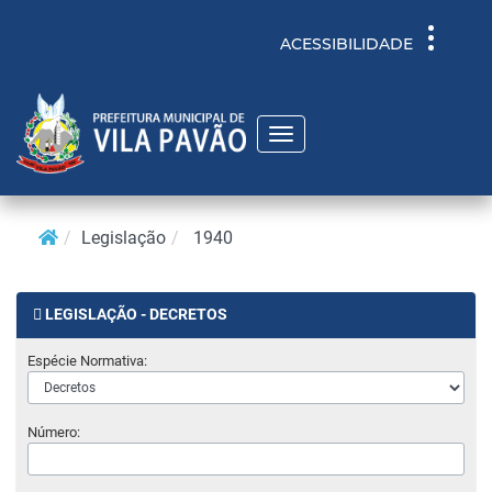
Toggle
ACESSIBILIDADE
navigati
Toggle
navigation
Legislação
1940
LEGISLAÇÃO - DECRETOS
Espécie Normativa:
Número: