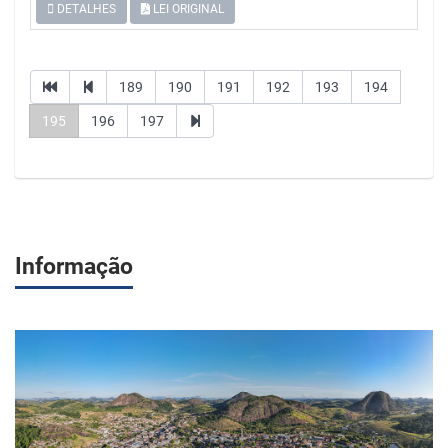
DETALHES
LEI ORIGINAL
189
190
191
192
193
194
195
196
197
Informação