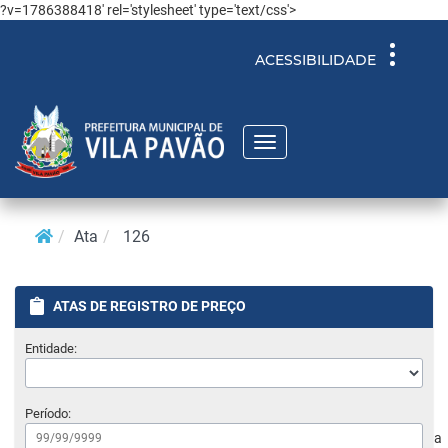
?v=1786388418' rel='stylesheet' type='text/css'>
Toggle
ACESSIBILIDADE
navigati
Toggle
navigation
Ata
126
ATAS DE REGISTRO DE PREÇO
Entidade:
Período:
a